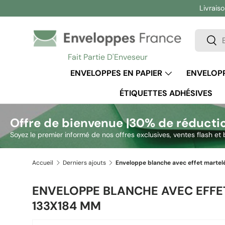
Livraiso
Aller au contenu
Recherc
Rech
Fait Partie D'Enveseur
ENVELOPPES EN PAPIER
ENVELOPP
ÉTIQUETTES ADHÉSIVES
Offre de bienvenue |
30% de réducti
Soyez le premier informé de nos offres exclusives, ventes flash et 
Accueil
Derniers ajouts
ENVELOPPE BLANCHE AVEC EFFE
133X184 MM