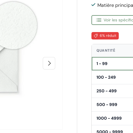
Matière principa
Voir les spécif
6% réduit
QUANTITÉ
Suivant
1 - 99
100 - 249
250 - 499
500 - 999
1000 - 4999
5000 - 9999