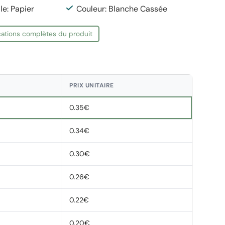
le: Papier
Couleur: Blanche Cassée
ications complètes du produit
PRIX UNITAIRE
0.35€
0.34€
0.30€
0.26€
0.22€
0.20€