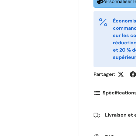
Personnaliser l
Économise
-post
Telefon
*
commande
sur les c
réductio
ostnummer
Antall
*
*
et 20 % 
supérieur
ommentarer
Partager:
Spécification
Livraison et 