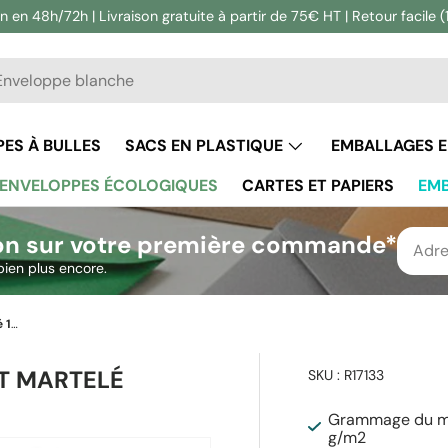
n en 48h/72h | Livraison gratuite à partir de 75€ HT | Retour facile (
he
ercher
ES À BULLES
SACS EN PLASTIQUE
EMBALLAGES 
ENVELOPPES ÉCOLOGIQUES
CARTES ET PAPIERS
EMB
on sur votre première commande*
bien plus encore.
Enveloppe blanche avec effet martelé 133x184 mm
T MARTELÉ
SKU :
R17133
Grammage du ma
g/m2