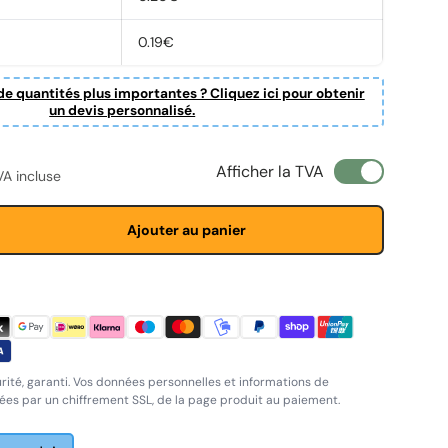
0.19€
e quantités plus importantes ? Cliquez ici pour obtenir
un devis personnalisé.
ituel
Afficher la TVA
VA incluse
Ajouter au panier
rité, garanti. Vos données personnelles et informations de
es par un chiffrement SSL, de la page produit au paiement.