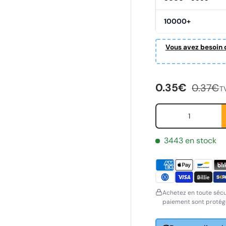
10000+
alerie
Vous avez besoin d
Prix soldé
Prix hab
0.35€
0.37€
T
Qté
3443 en stock
Achetez en toute sécu
paiement sont protégé
ornavn
Etternavn
*
*