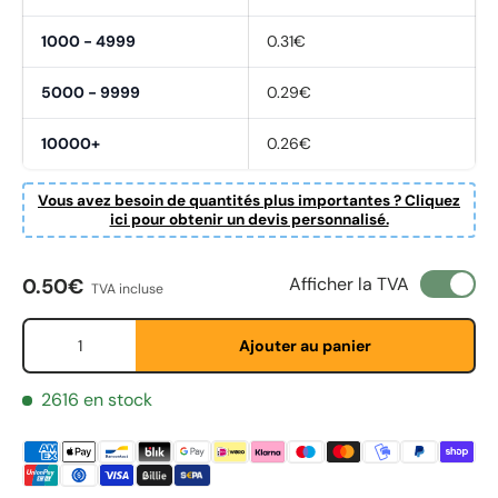
1000 - 4999
0.31€
5000 - 9999
0.29€
10000+
0.26€
Vous avez besoin de quantités plus importantes ? Cliquez
ici pour obtenir un devis personnalisé.
Prix habituel
Afficher la TVA
0.50€
TVA incluse
Qté
Ajouter au panier
Fornavn
*
2616 en stock
Etternavn
*