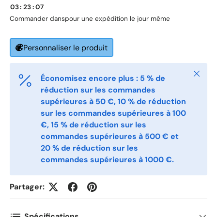
03
:
23
:
07
Commander dans
pour une expédition le jour même
E-post
*
Personnaliser le produit
Telefon
Fermer
Économisez encore plus : 5 % de
réduction sur les commandes
Postnummer
supérieures à 50 €, 10 % de réduction
*
sur les commandes supérieures à 100
€, 15 % de réduction sur les
commandes supérieures à 500 € et
Antall
*
20 % de réduction sur les
commandes supérieures à 1000 €.
Kommentarer
Partager:
Spécifications