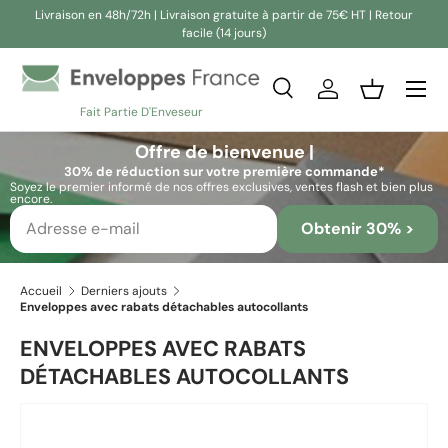
Livraison en 48h/72h | Livraison gratuite à partir de 75€ HT | Retour
facile (14 jours)
Aller au contenu
Recherche
Se connecter
Panier
Fait Partie D'Enveseur
Recherche
Rechercher
Offre de bienvenue |
30% de réduction sur votre première commande*
Soyez le premier informé de nos offres exclusives, ventes flash et bien plus
encore.
Obtenir 30% >
Accueil
Derniers ajouts
Enveloppes avec rabats détachables autocollants
ENVELOPPES AVEC RABATS
DÉTACHABLES AUTOCOLLANTS
L’image 2 est maintenant disponible dans la vue de galerie
Passer aux informations produits