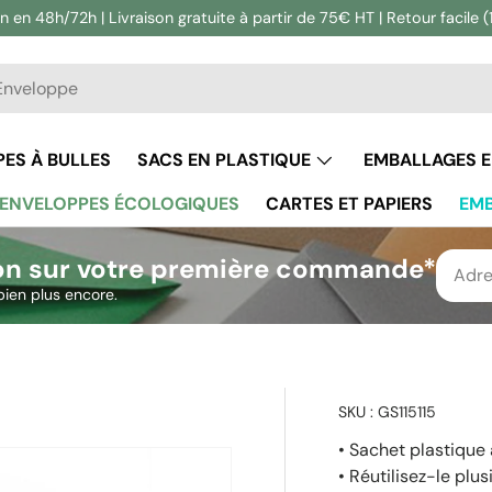
n en 48h/72h | Livraison gratuite à partir de 75€ HT | Retour facile (
he
ercher
ES À BULLES
SACS EN PLASTIQUE
EMBALLAGES 
ENVELOPPES ÉCOLOGIQUES
CARTES ET PAPIERS
EMB
on sur votre première commande*
bien plus encore.
SKU :
GS115115
• Sachet plastique
alerie
• Réutilisez-le plu