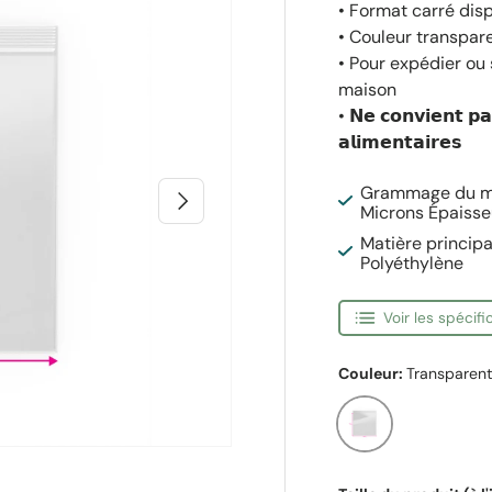
• Format carré disp
• Couleur transpare
• Pour expédier ou 
maison
• 𝗡𝗲 𝗰𝗼𝗻𝘃𝗶𝗲𝗻𝘁 𝗽𝗮
𝗮𝗹𝗶𝗺𝗲𝗻𝘁𝗮𝗶𝗿𝗲𝘀
Grammage du ma
Suivant
Microns Épaisse
Matière principa
Polyéthylène
Voir les spécif
Couleur:
Transparen
Transparent