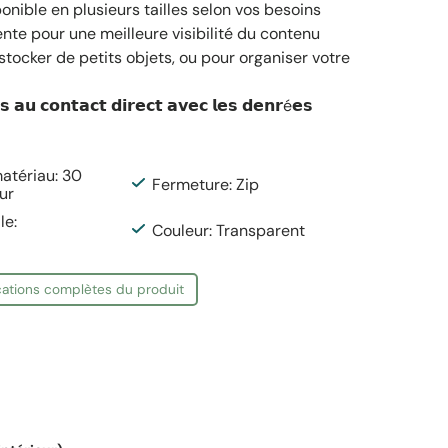
onible en plusieurs tailles selon vos besoins
nte pour une meilleure visibilité du contenu
stocker de petits objets, ou pour organiser votre
𝘀 𝗮𝘂 𝗰𝗼𝗻𝘁𝗮𝗰𝘁 𝗱𝗶𝗿𝗲𝗰𝘁 𝗮𝘃𝗲𝗰 𝗹𝗲𝘀 𝗱𝗲𝗻𝗿é𝗲𝘀
tériau: 30
Fermeture: Zip
ur
le:
Couleur: Transparent
ications complètes du produit
t