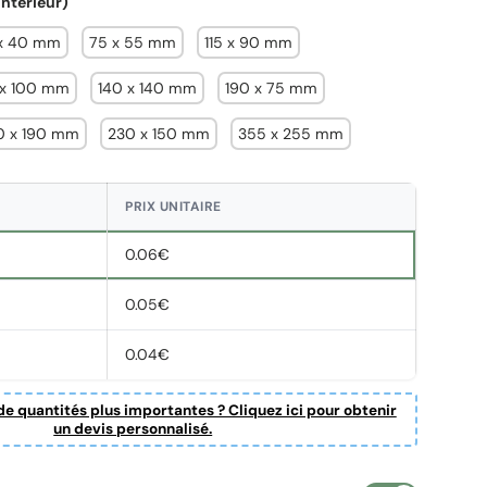
'intérieur)
x 40 mm
75 x 55 mm
115 x 90 mm
 x 100 mm
140 x 140 mm
190 x 75 mm
0 x 190 mm
230 x 150 mm
355 x 255 mm
PRIX UNITAIRE
0.06€
0.05€
0.04€
e quantités plus importantes ? Cliquez ici pour obtenir
un devis personnalisé.