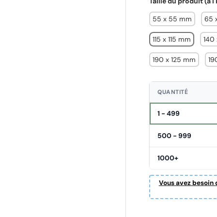
Taille du produit (à l
55 x 55 mm
65 
115 x 115 mm
140
190 x 125 mm
19
QUANTITÉ
1 - 499
500 - 999
1000+
Vous avez besoin d