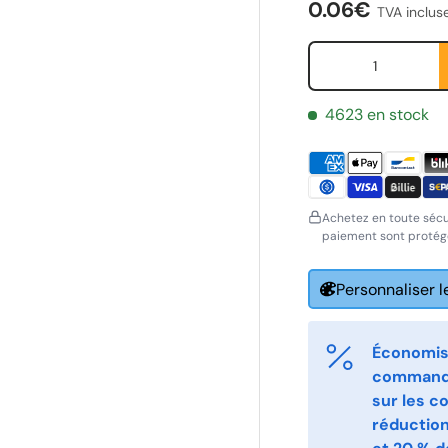
Prix habituel
0.06€
TVA inclus
Qté
ornavn
Etternavn
*
*
4623 en stock
-post
Telefon
*
Achetez en toute sécu
paiement sont protégé
ostnummer
Antall
*
*
Personnaliser l
ommentarer
Économise
commande
sur les c
réductio