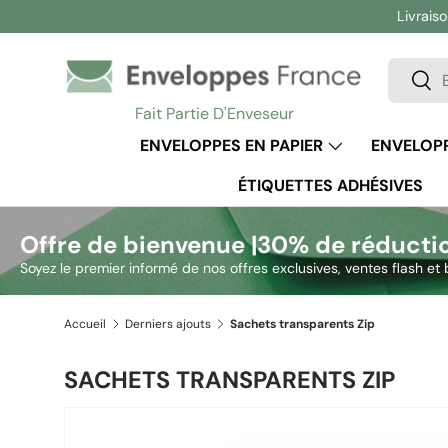
Livraiso
Aller au contenu
Recherc
Rech
Fait Partie D'Enveseur
ENVELOPPES EN PAPIER
ENVELOPP
ÉTIQUETTES ADHÉSIVES
Offre de bienvenue |
30% de réducti
Soyez le premier informé de nos offres exclusives, ventes flash et 
Accueil
Derniers ajouts
Sachets transparents Zip
SACHETS TRANSPARENTS ZIP
L’image 2 est maintenant disponible dans la vue de g
Passer aux informations produits