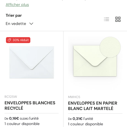
envois quotidiens
, elles conviennent aussi bien à la
Afficher plus
correspondance personnelle qu’aux documents
Trier par
Liste
Grille
officiels ou commerciaux. Que ce soit pour un
En vedette
anniversaire, Noël ou tout autre événement,
les
enveloppes blanches s’adaptent à toutes les
occasions.
Avoir une boîte d’enveloppes blanches
30% réduit
de différentes tailles est toujours une bonne idée.
RC125W
MWHC5
ENVELOPPES BLANCHES
ENVELOPPES EN PAPIER
RECYCLÉ
BLANC LAIT MARTELÉ
Prix soldé
Prix habituel
0,16€
l'unité
Prix habituel
0,31€
l'unité
De
0,23€
De
1 couleur disponible
1 couleur disponible