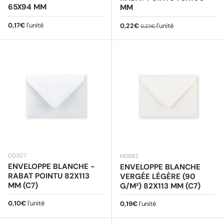
65X94 MM
MM
Prix habituel
0,17€
l'unité
Prix soldé
Prix habituel
0,22€
l'unité
0,27€
C03C7
H0882
ENVELOPPE BLANCHE -
ENVELOPPE BLANCHE
RABAT POINTU 82X113
VERGÉE LÉGÈRE (90
MM (C7)
G/M²) 82X113 MM (C7)
Prix habituel
0,10€
l'unité
Prix habituel
0,19€
l'unité