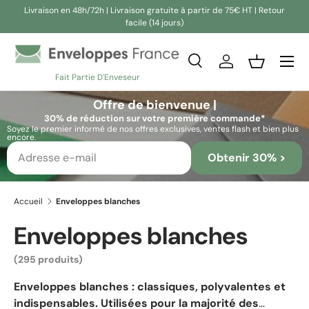
Livraison en 48h/72h | Livraison gratuite à partir de 75€ HT | Retour
facile (14 jours)
Aller au contenu
Recherche
Se connecter
Panier
Fait Partie D'Enveseur
Recherche
Rechercher
Offre de bienvenue |
30% de réduction sur votre première commande*
Soyez le premier informé de nos offres exclusives, ventes flash et bien plus
encore.
Obtenir 30% >
Accueil
Enveloppes blanches
Enveloppes blanches
(295 produits)
Enveloppes blanches : classiques, polyvalentes et
indispensables.
Utilisées pour la majorité des