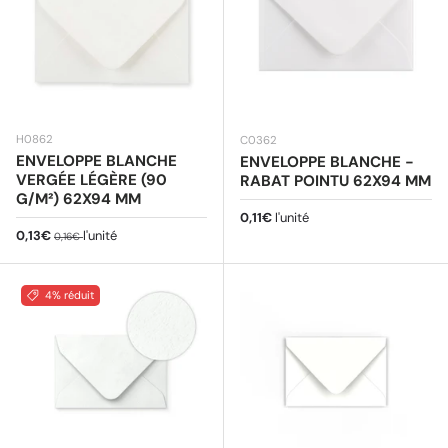
H0862
C0362
ENVELOPPE BLANCHE
ENVELOPPE BLANCHE -
VERGÉE LÉGÈRE (90
RABAT POINTU 62X94 MM
G/M²) 62X94 MM
Prix habituel
0,11€
l'unité
Prix soldé
Prix habituel
0,13€
l'unité
0,16€
4% réduit