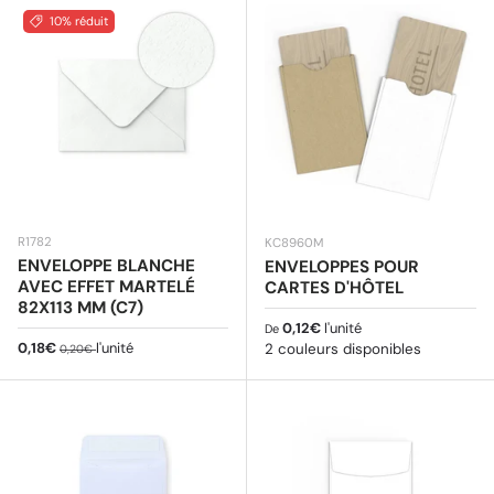
10% réduit
R1782
KC8960M
ENVELOPPE BLANCHE
ENVELOPPES POUR
AVEC EFFET MARTELÉ
CARTES D'HÔTEL
82X113 MM (C7)
Prix habituel
0,12€
l'unité
De
Prix soldé
Prix habituel
0,18€
l'unité
2 couleurs disponibles
0,20€