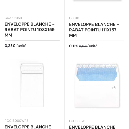
C03108159
C03111
ENVELOPPE BLANCHE -
ENVELOPPE BLANCHE -
RABAT POINTU 108X159
RABAT POINTU 111X157
MM
MM
Prix habituel
0,23€
l'unité
Prix soldé
Prix habituel
0,11€
l'unité
0,13€
POC13080WPS
ECC6PSW
ENVELOPPE BLANCHE
ENVELOPPE BLANCHE