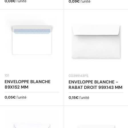
Prix habituel
0,08€
l'unité
Prix habituel
0,09€
l'unité
101
C0399143PS
ENVELOPPE BLANCHE
ENVELOPPE BLANCHE -
89X152 MM
RABAT DROIT 99X143 MM
Prix habituel
0,05€
l'unité
Prix habituel
0,15€
l'unité