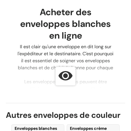
Acheter des
enveloppes blanches
en ligne
Il est clair qu'une enveloppe en dit long sur
l'expéditeur et le destinataire. C'est pourquoi
il est essentiel de soigner vos enveloppes
blanches et de choisir la bonne pour chaque
occasion.
Les enveloppes blanches peuvent être
utilisées pour exprimer sa gratitude,
correspondre avec ses proches comme
autrefois, ou même comme enveloppes de
mariage. Si vous souhaitez personnaliser vos
Autres enveloppes de couleur
lettres, vous pouvez décorer vos enveloppes
blanches comme bon vous semble.
Enveloppes blanches
Enveloppes crème
Certaines personnes y ajoutent des