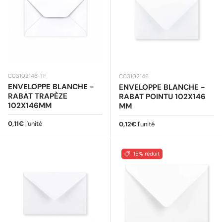
C03102146-TF
C03102146
ENVELOPPE BLANCHE -
ENVELOPPE BLANCHE -
RABAT TRAPÈZE
RABAT POINTU 102X146
102X146MM
MM
Prix habituel
0,11€
l'unité
Prix habituel
0,12€
l'unité
15% réduit