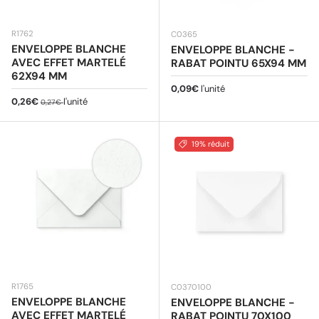
R1762
C0365
ENVELOPPE BLANCHE
ENVELOPPE BLANCHE -
AVEC EFFET MARTELÉ
RABAT POINTU 65X94 MM
62X94 MM
Prix habituel
0,09€
l'unité
Prix soldé
Prix habituel
0,26€
l'unité
0,27€
19% réduit
R1765
C0370100
ENVELOPPE BLANCHE
ENVELOPPE BLANCHE -
AVEC EFFET MARTELÉ
RABAT POINTU 70X100