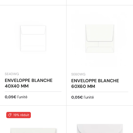
SE40WG
SE60WG
ENVELOPPE BLANCHE
ENVELOPPE BLANCHE
40X40 MM
60X60 MM
Prix habituel
0,05€
l'unité
Prix habituel
0,05€
l'unité
19% réduit