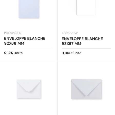
POC9268PS
POC9867W
ENVELOPPE BLANCHE
ENVELOPPE BLANCHE
92X68 MM
98X67 MM
Prix habituel
0,12€
l'unité
Prix habituel
0,06€
l'unité