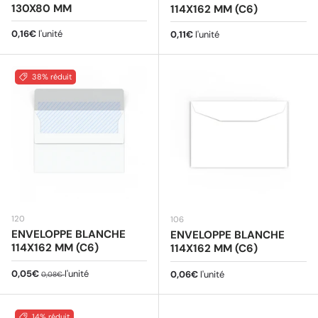
130X80 MM
114X162 MM (C6)
Prix habituel
0,16€
l'unité
Prix habituel
0,11€
l'unité
38% réduit
120
106
ENVELOPPE BLANCHE
ENVELOPPE BLANCHE
114X162 MM (C6)
114X162 MM (C6)
Prix soldé
Prix habituel
0,05€
l'unité
Prix habituel
0,06€
l'unité
0,08€
14% réduit