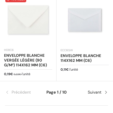
H08C6
ECC6GW
ENVELOPPE BLANCHE
ENVELOPPE BLANCHE
VERGÉE LÉGÈRE (90
114X162 MM (C6)
G/M²) 114X162 MM (C6)
Prix habituel
0,11€
l'unité
Prix soldé
Prix habituel
0,19€
l'unité
0,22€
Précédent
Page 1 / 10
Suivant