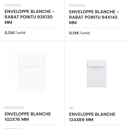
C0393130
C0394143
ENVELOPPE BLANCHE -
ENVELOPPE BLANCHE -
RABAT POINTU 93X130
RABAT POINTU 94X143
MM
MM
Prix habituel
0,12€
l'unité
Prix habituel
0,13€
l'unité
POC10276W
132
ENVELOPPE BLANCHE
ENVELOPPE BLANCHE
102X76 MM
124X89 MM