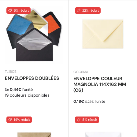
6% réduit
22% réduit
TL160B
GCC6MA
ENVELOPPES DOUBLÉES
ENVELOPPE COULEUR
MAGNOLIA 114X162 MM
Prix habituel
0,44€
l'unité
(C6)
De
19 couleurs disponibles
Prix soldé
Prix habituel
0,18€
l'unité
0,23€
14% réduit
8% réduit