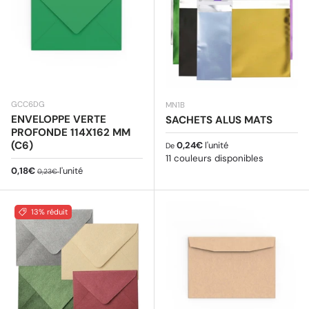
GCC6DG
MN1B
ENVELOPPE VERTE
SACHETS ALUS MATS
PROFONDE 114X162 MM
Prix habituel
(C6)
0,24€
l'unité
De
11 couleurs disponibles
Prix soldé
Prix habituel
0,18€
l'unité
0,23€
13% réduit