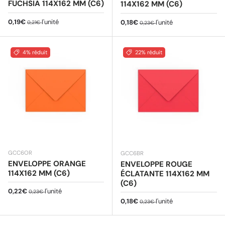
FUCHSIA 114X162 MM (C6)
114X162 MM (C6)
Prix soldé
Prix habituel
0,19€
l'unité
Prix soldé
Prix habituel
0,18€
l'unité
0,21€
0,23€
4% réduit
22% réduit
GCC6OR
GCC6BR
ENVELOPPE ORANGE
ENVELOPPE ROUGE
114X162 MM (C6)
ÉCLATANTE 114X162 MM
(C6)
Prix soldé
Prix habituel
0,22€
l'unité
0,23€
Prix soldé
Prix habituel
0,18€
l'unité
0,23€