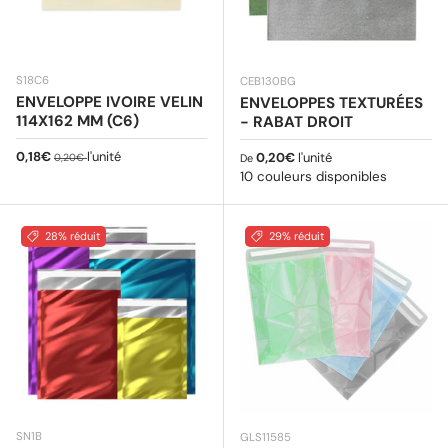
S18C6
CEB130BG
ENVELOPPE IVOIRE VELIN
ENVELOPPES TEXTURÉES
114X162 MM (C6)
- RABAT DROIT
Prix soldé
Prix habituel
0,18€
l'unité
Prix habituel
0,20€
l'unité
0,20€
De
10 couleurs disponibles
28% réduit
29% réduit
SN1B
GLS11585