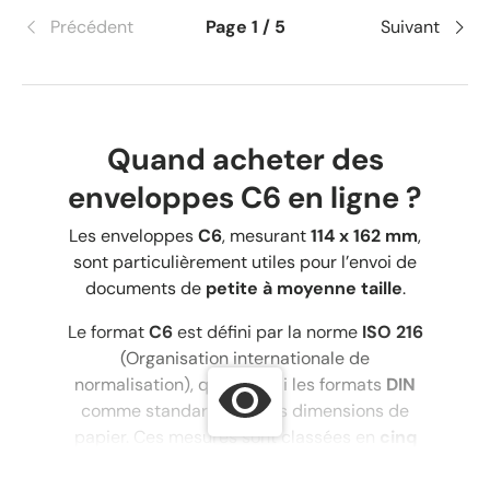
Précédent
Page 1 / 5
Suivant
Quand acheter des
enveloppes C6 en ligne ?
Les enveloppes
C6
, mesurant
114 x 162 mm
,
sont particulièrement utiles pour l’envoi de
documents de
petite à moyenne taille
.
Le format
C6
est défini par la norme
ISO 216
(Organisation internationale de
normalisation), qui a établi les formats
DIN
comme standard pour les dimensions de
papier. Ces mesures sont classées en
cinq
séries
(A, B, C, D et E), chacune avec son
propre système de numérotation (0, 1, 2, 3,