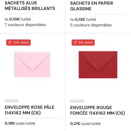
SACHETS ALUS
SACHETS EN PAPIER
MÉTALLISÉS BRILLANTS
GLASSINE
Prix habituel
0,10€
l'unité
Prix habituel
0,13€
l'unité
De
De
7 couleurs disponibles
5 couleurs disponibles
22% réduit
9% réduit
GCC6PP
GCC6DR
ENVELOPPE ROSE PÂLE
ENVELOPPE ROUGE
114X162 MM (C6)
FONCÉE 114X162 MM (C6)
Prix soldé
Prix habituel
0,18€
l'unité
Prix soldé
Prix habituel
0,21€
l'unité
0,23€
0,23€