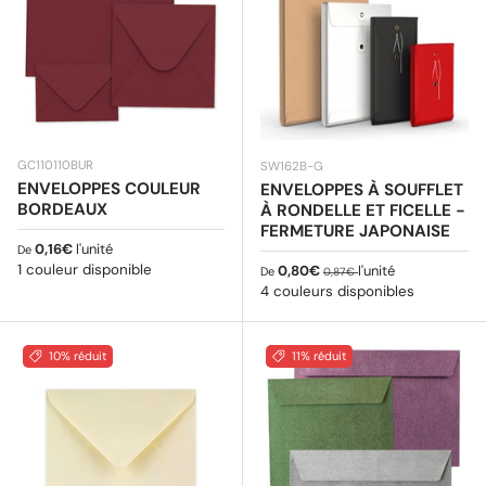
GC110110BUR
SW162B-G
ENVELOPPES COULEUR
ENVELOPPES À SOUFFLET
BORDEAUX
À RONDELLE ET FICELLE -
FERMETURE JAPONAISE
Prix habituel
0,16€
l'unité
De
1 couleur disponible
Prix soldé
Prix habituel
0,80€
l'unité
De
0,87€
4 couleurs disponibles
10% réduit
11% réduit