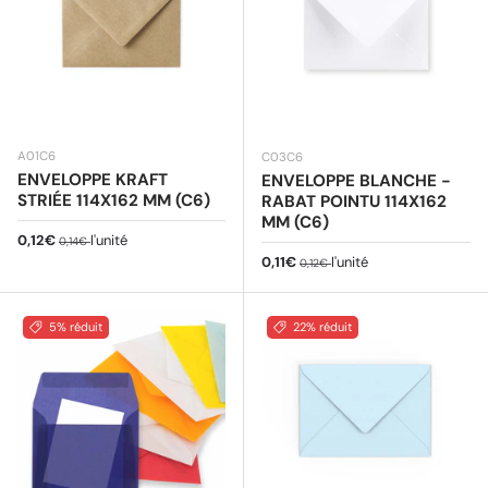
A01C6
C03C6
ENVELOPPE KRAFT
ENVELOPPE BLANCHE -
STRIÉE 114X162 MM (C6)
RABAT POINTU 114X162
MM (C6)
Prix soldé
Prix habituel
0,12€
l'unité
0,14€
Prix soldé
Prix habituel
0,11€
l'unité
0,12€
5% réduit
22% réduit