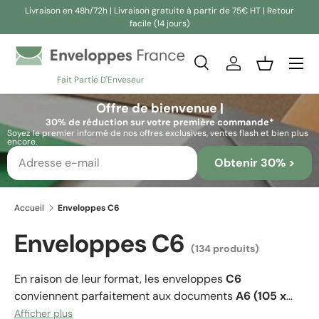
Livraison en 48h/72h | Livraison gratuite à partir de 75€ HT | Retour
facile (14 jours)
Aller au contenu
Recherche
Se connecter
Panier
Fait Partie D'Enveseur
Recherche
Rechercher
Offre de bienvenue |
30% de réduction sur votre première commande*
Soyez le premier informé de nos offres exclusives, ventes flash et bien plus
encore.
Obtenir 30% >
Accueil
Enveloppes C6
Enveloppes C6
(134 produits)
En raison de leur format, les enveloppes
C6
conviennent parfaitement aux documents
A6 (105 x
148 mm)
, c’est-à-dire à des brochures ou papiers
Afficher plus