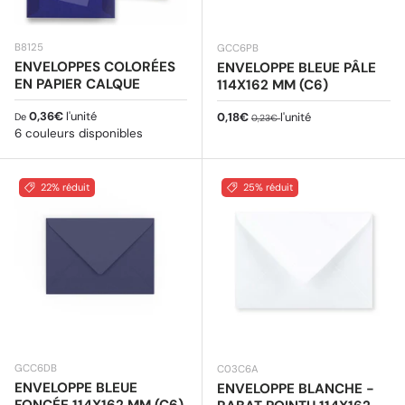
B8125
GCC6PB
ENVELOPPES COLORÉES
ENVELOPPE BLEUE PÂLE
EN PAPIER CALQUE
114X162 MM (C6)
Prix habituel
0,36€
l'unité
Prix soldé
Prix habituel
0,18€
l'unité
De
0,23€
6 couleurs disponibles
22% réduit
25% réduit
GCC6DB
C03C6A
ENVELOPPE BLEUE
ENVELOPPE BLANCHE -