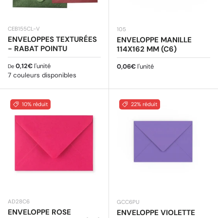
CEB155CL-V
105
ENVELOPPES TEXTURÉES
ENVELOPPE MANILLE
- RABAT POINTU
114X162 MM (C6)
Prix habituel
0,12€
l'unité
Prix habituel
0,06€
l'unité
De
7 couleurs disponibles
10% réduit
22% réduit
AD28C6
GCC6PU
ENVELOPPE ROSE
ENVELOPPE VIOLETTE