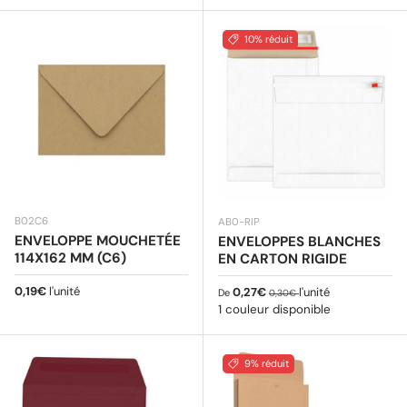
10% réduit
B02C6
AB0-RIP
ENVELOPPE MOUCHETÉE
ENVELOPPES BLANCHES
114X162 MM (C6)
EN CARTON RIGIDE
Prix habituel
0,19€
l'unité
Prix soldé
Prix habituel
0,27€
l'unité
De
0,30€
1 couleur disponible
9% réduit