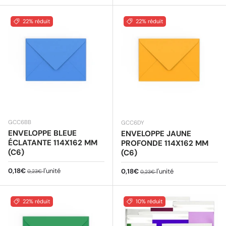
22% réduit
22% réduit
GCC6BB
GCC6DY
ENVELOPPE BLEUE
ENVELOPPE JAUNE
ÉCLATANTE 114X162 MM
PROFONDE 114X162 MM
(C6)
(C6)
Prix soldé
Prix habituel
0,18€
l'unité
Prix soldé
Prix habituel
0,18€
l'unité
0,23€
0,23€
22% réduit
10% réduit