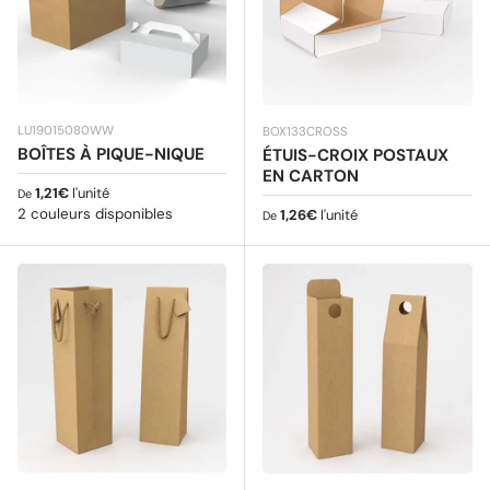
LU19015080WW
BOX133CROSS
BOÎTES À PIQUE-NIQUE
ÉTUIS-CROIX POSTAUX
EN CARTON
Prix habituel
1,21€
l'unité
De
2 couleurs disponibles
Prix habituel
1,26€
l'unité
De