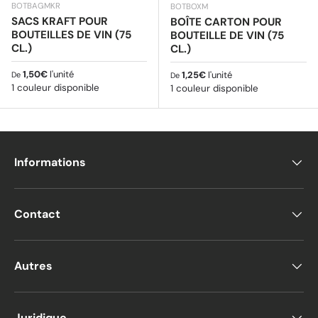
BOTBAGMKR
BOTBOXM
SACS KRAFT POUR
BOÎTE CARTON POUR
BOUTEILLES DE VIN (75
BOUTEILLE DE VIN (75
CL.)
CL.)
Prix habituel
1,50€
l'unité
Prix habituel
1,25€
l'unité
De
De
1 couleur disponible
1 couleur disponible
Informations
Contact
Autres
Juridique