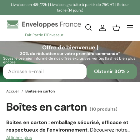
Livraison en 48h/72h | Livraison gratuite à partir de 75€ HT | Retour
facile (14 jours)
Aller au contenu
Recherche
Se connecter
Panier
Fait Partie D'Enveseur
Recherche
Rechercher
Offre de bienvenue |
30% de réduction sur votre première commande*
Soyez le premier informé de nos offres exclusives, ventes flash et bien plus
encore.
Obtenir 30% >
Accueil
Boîtes en carton
Boîtes en carton
(10 produits)
Boîtes en carton : emballage sécurisé, efficace et
respectueux de l’environnement.
Découvrez notre
large gamme de
boîtes en carton résistantes et
Afficher plus