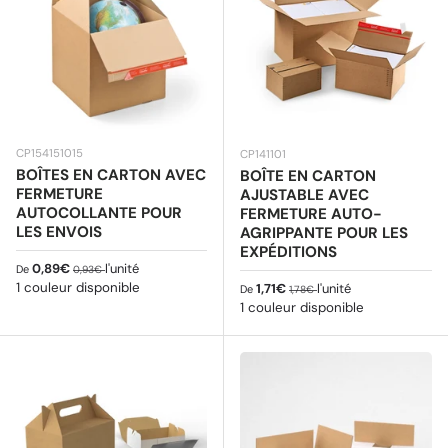
CP154151015
CP141101
BOÎTES EN CARTON AVEC
BOÎTE EN CARTON
FERMETURE
AJUSTABLE AVEC
AUTOCOLLANTE POUR
FERMETURE AUTO-
LES ENVOIS
AGRIPPANTE POUR LES
EXPÉDITIONS
Prix soldé
Prix habituel
0,89€
l'unité
De
0,93€
1 couleur disponible
Prix soldé
Prix habituel
1,71€
l'unité
De
1,78€
1 couleur disponible