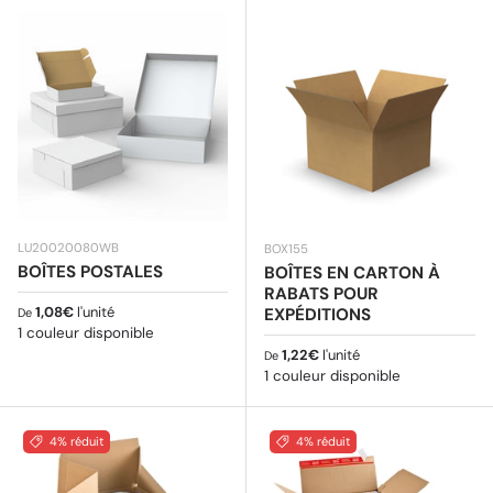
LU20020080WB
BOX155
BOÎTES POSTALES
BOÎTES EN CARTON À
RABATS POUR
Prix habituel
1,08€
l'unité
EXPÉDITIONS
De
1 couleur disponible
Prix habituel
1,22€
l'unité
De
1 couleur disponible
4% réduit
4% réduit