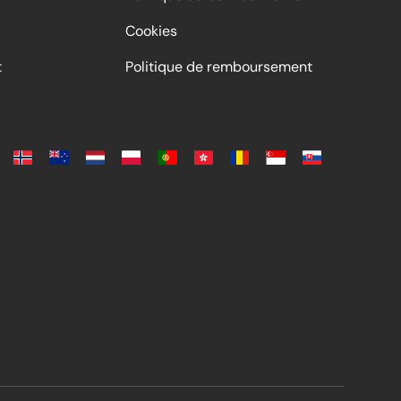
Cookies
s d'enveloppe
t
Politique de remboursement
duisant à un quart de
ns égales.
 selon les exigences
orte-
our garantir que les