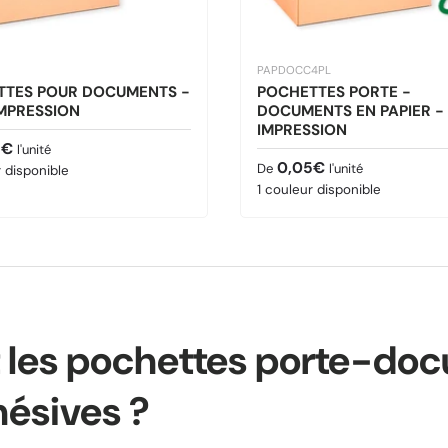
PAPDOCC4PL
TTES POUR DOCUMENTS -
POCHETTES PORTE -
MPRESSION
DOCUMENTS EN PAPIER -
IMPRESSION
bituel
6€
l'unité
Prix habituel
0,05€
De
l'unité
r disponible
1 couleur disponible
 les pochettes porte-do
ésives ?