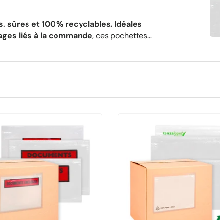
, sûres et 100 % recyclables.
Idéales
sages liés à la commande
, ces pochettes
es protègent les documents durant
des informations. Disponibles en
différents
aussi en version
écologique, sans
if.
Une solution responsable et efficace