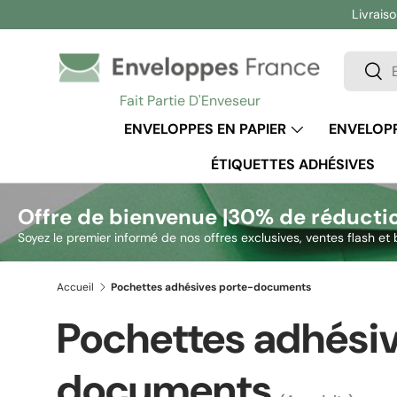
Livraiso
Aller au contenu
Recherc
Rech
Fait Partie D'Enveseur
ENVELOPPES EN PAPIER
ENVELOPP
ÉTIQUETTES ADHÉSIVES
Offre de bienvenue |
30% de réducti
Soyez le premier informé de nos offres exclusives, ventes flash et 
Accueil
Pochettes adhésives porte-documents
Pochettes adhésiv
documents