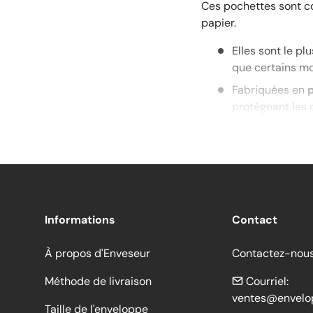
Ces pochettes sont c
papier.
Elles sont le pl
que certains mo
Fabriquées en
protégeant les 
Malgré leur dur
qui est considé
Certains modèl
l'identificatio
Ces pochettes 
Informations
Contact
aux cartons, au
Beaucoup inclu
À propos d'Enveseur
Contactez-nou
que d'autres ut
sécurité accrue
Méthode de livraison
Courriel:
ventes@envelo
Taille de l'enveloppe