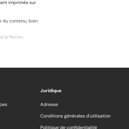
ment imprimés sur
le du contenu, bien
 la flexion,
ent que 30 g/m², ce
ballage.
inclus", facilitant
tre solidement fixées
Juridique
s documents, tandis
ppes
Adresse
échirer pour une
Conditions générales d'utilisation
Politique de confidentialité