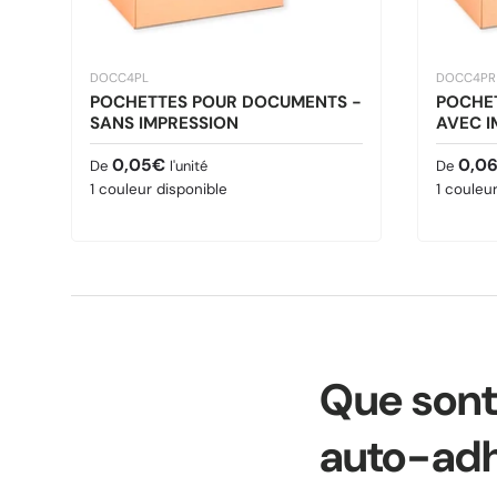
DOCC4PL
DOCC4PR
POCHETTES POUR DOCUMENTS -
POCHE
SANS IMPRESSION
AVEC I
Prix habituel
Prix ha
0,05€
0,0
De
l'unité
De
1 couleur disponible
1 couleu
Que sont
auto-adh