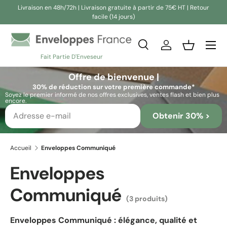
Livraison en 48h/72h | Livraison gratuite à partir de 75€ HT | Retour
facile (14 jours)
Aller au contenu
Recherche
Se connecter
Panier
Fait Partie D'Enveseur
Recherche
Rechercher
Offre de bienvenue |
30% de réduction sur votre première commande*
Soyez le premier informé de nos offres exclusives, ventes flash et bien plus
encore.
Obtenir 30% >
Accueil
Enveloppes Communiqué
Enveloppes
Communiqué
(3 produits)
Enveloppes Communiqué : élégance, qualité et