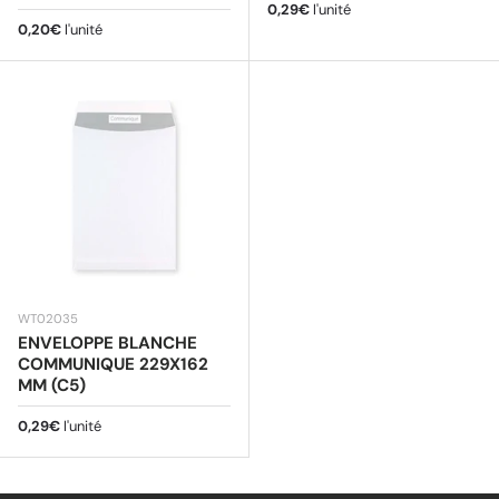
Prix habituel
0,29€
l'unité
Prix habituel
0,20€
l'unité
WT02035
ENVELOPPE BLANCHE
COMMUNIQUE 229X162
MM (C5)
Prix habituel
0,29€
l'unité