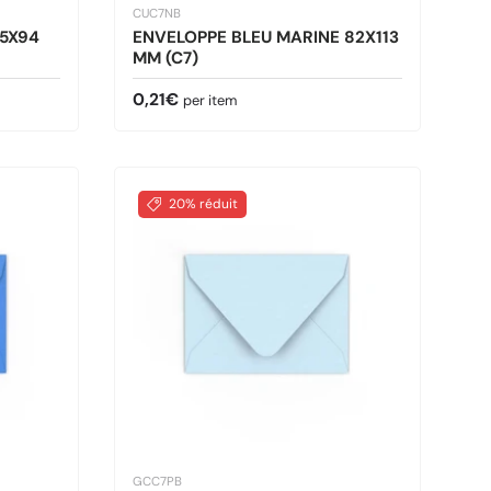
CUC7NB
65X94
ENVELOPPE BLEU MARINE 82X113
MM (C7)
Prix habituel
0,21€
per item
20% réduit
GCC7PB