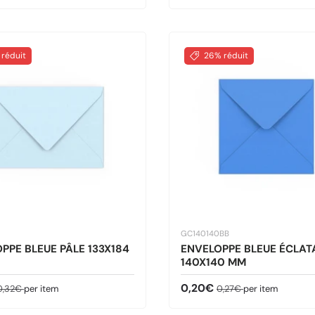
 réduit
26% réduit
GC140140BB
PPE BLEUE PÂLE 133X184
ENVELOPPE BLEUE ÉCLAT
140X140 MM
ldé
rix habituel
Prix soldé
Prix habituel
0,20€
0,32€
per item
0,27€
per item