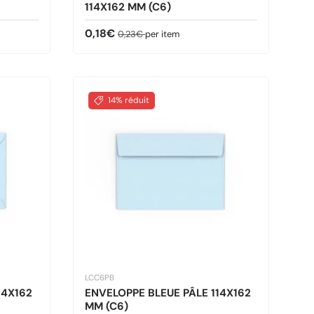
114X162 MM (C6)
Prix soldé
Prix habituel
0,18€
0,23€
per item
14% réduit
LCC6PB
14X162
ENVELOPPE BLEUE PÂLE 114X162
MM (C6)