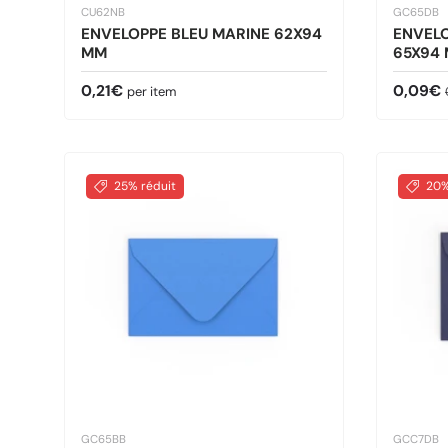
CU62NB
GC65DB
ENVELOPPE BLEU MARINE 62X94
ENVELO
MM
65X94
Prix habituel
Prix so
0,21€
0,09€
per item
25% réduit
20%
GC65BB
GCC7DB