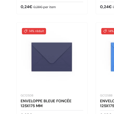
Prix soldé
Prix habituel
Prix so
P
0,24€
0,24€
0,28€
per item
14% réduit
14%
GC125DB
GC125BB
ENVELOPPE BLEUE FONCÉE
ENVELO
125X175 MM
125X17