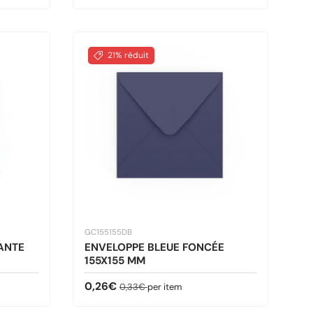
21% réduit
GC155155DB
ANTE
ENVELOPPE BLEUE FONCÉE
155X155 MM
Prix soldé
Prix habituel
0,26€
0,33€
per item