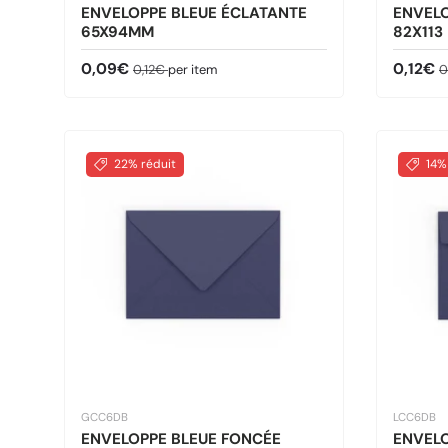
ENVELOPPE BLEUE ÉCLATANTE
ENVELO
65X94MM
82X113
Prix soldé
Prix habituel
Prix so
P
0,09€
0,12€
0,12€
per item
0
22% réduit
14%
GCC6DB
LCC6DB
ENVELOPPE BLEUE FONCÉE
ENVELO