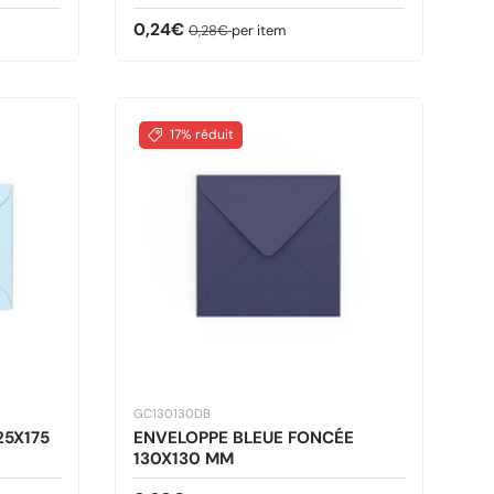
Prix soldé
Prix habituel
0,24€
0,28€
per item
17% réduit
GC130130DB
25X175
ENVELOPPE BLEUE FONCÉE
130X130 MM