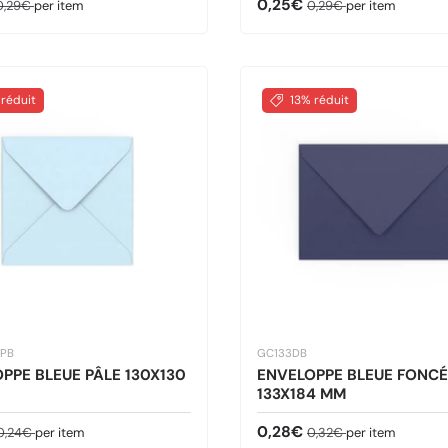
ldé
rix habituel
Prix soldé
Prix habituel
0,25€
0,29€
per item
0,29€
per item
 réduit
13% réduit
0PB
GC133DB
PPE BLEUE PÂLE 130X130
ENVELOPPE BLEUE FONCÉ
133X184 MM
ldé
Prix habituel
Prix soldé
Prix habituel
0,28€
0,24€
per item
0,32€
per item