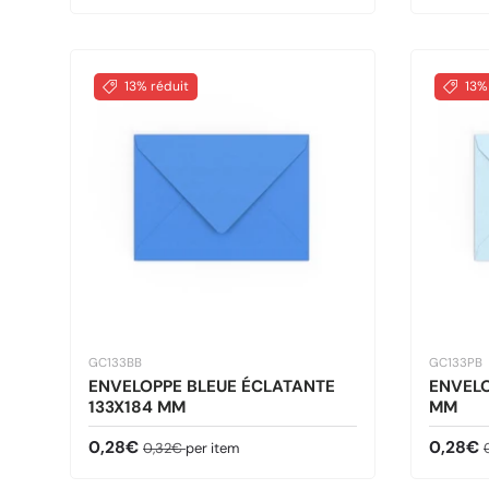
13% réduit
13%
GC133BB
GC133PB
ENVELOPPE BLEUE ÉCLATANTE
ENVELO
133X184 MM
MM
Prix soldé
Prix habituel
Prix so
P
0,28€
0,28€
0,32€
per item