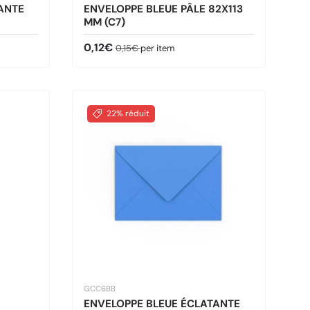
ANTE
ENVELOPPE BLEUE PÂLE 82X113
MM (C7)
Prix soldé
Prix habituel
0,12€
0,15€
per item
22% réduit
GCC6BB
ENVELOPPE BLEUE ÉCLATANTE