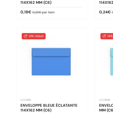
114X162 MM (C6)
114X16
Prix soldé
Prix habituel
Prix so
P
0,18€
0,24€
0,23€
per item
14% réduit
14%
LCC6BB
LCC6MB
ENVELOPPE BLEUE ÉCLATANTE
ENVELO
114X162 MM (C6)
MM (C6