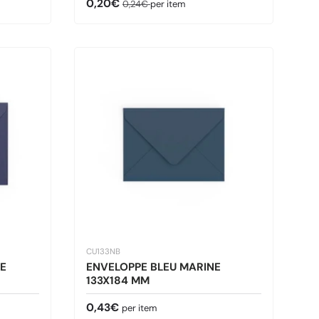
Prix soldé
Prix habituel
0,20€
0,24€
per item
CU133NB
E
ENVELOPPE BLEU MARINE
133X184 MM
Prix habituel
0,43€
per item