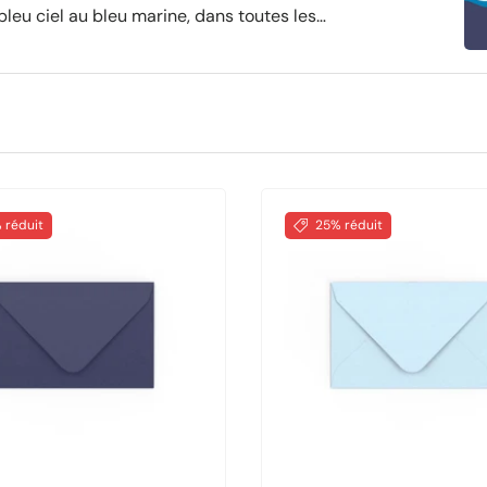
 bleu ciel au bleu marine, dans toutes les
CD bleues, des pochettes métalliques,
différents types de fermeture :
gommée,
veloppes bleues idéales dès maintenant
 réduit
25% réduit