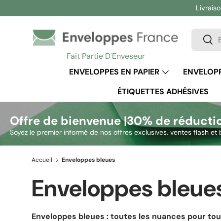
Livraiso
Aller au contenu
Recherc
Rech
Fait Partie D'Enveseur
ENVELOPPES EN PAPIER
ENVELOPP
ÉTIQUETTES ADHÉSIVES
Offre de bienvenue |
30% de réducti
Soyez le premier informé de nos offres exclusives, ventes flash et 
Accueil
Enveloppes bleues
Enveloppes bleue
Enveloppes bleues : toutes les nuances pour tou