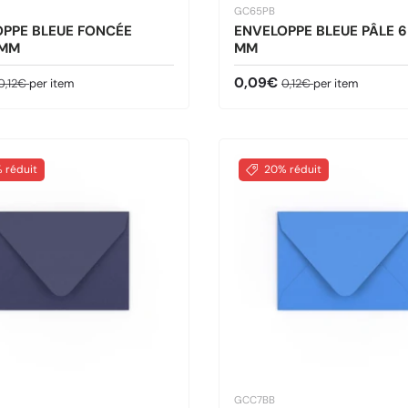
GC65PB
PPE BLEUE FONCÉE
ENVELOPPE BLEUE PÂLE 
 MM
MM
ldé
Prix habituel
Prix soldé
Prix habituel
0,09€
0,12€
per item
0,12€
per item
 réduit
20% réduit
GCC7BB