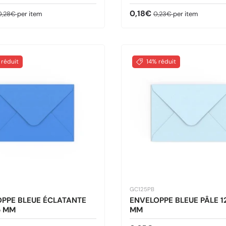
ldé
rix habituel
Prix soldé
Prix habituel
0,18€
0,28€
per item
0,23€
per item
 réduit
14% réduit
GC125PB
PPE BLEUE ÉCLATANTE
ENVELOPPE BLEUE PÂLE 1
5 MM
MM