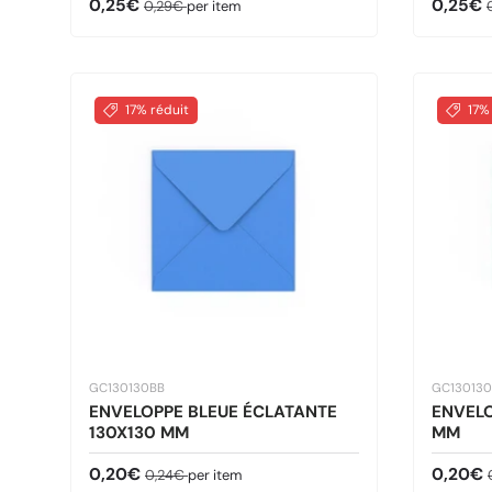
Prix soldé
Prix habituel
Prix so
P
0,25€
0,25€
0,29€
per item
17% réduit
17%
GC130130BB
GC13013
ENVELOPPE BLEUE ÉCLATANTE
ENVELO
130X130 MM
MM
Prix soldé
Prix habituel
Prix so
0,20€
0,20€
0,24€
per item