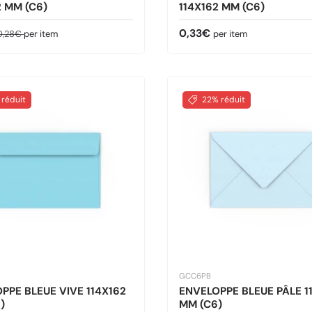
2 MM (C6)
114X162 MM (C6)
ldé
rix habituel
Prix habituel
0,33€
0,28€
per item
per item
 réduit
22% réduit
GCC6PB
PPE BLEUE VIVE 114X162
ENVELOPPE BLEUE PÂLE 1
)
MM (C6)