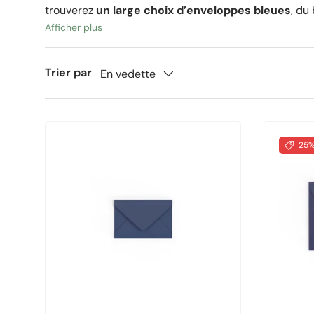
trouverez
un large choix d’enveloppes bleues
, du
tailles. Nous proposons également
des enveloppes 
Afficher plus
des enveloppes carrées Clariana
, avec rabats et 
autocollante, auto-adhésive
, etc.
Trouvez vos en
Trier par
En vedette
!
25%