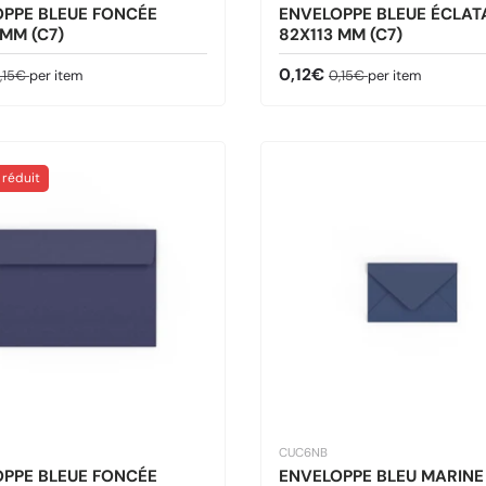
PPE BLEUE FONCÉE
ENVELOPPE BLEUE ÉCLAT
 MM (C7)
82X113 MM (C7)
ldé
rix habituel
Prix soldé
Prix habituel
0,12€
,15€
per item
0,15€
per item
 réduit
CUC6NB
PPE BLEUE FONCÉE
ENVELOPPE BLEU MARINE