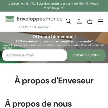
Livraison en 48h/72h | Livraison gratuite à partir de 75€ HT | Retour
facile (14 jours)
Aller au contenu
Recherche
Se connecter
Panier
Fait Partie D'Enveseur
Recherche
Rechercher
Offre de bienvenue |
30% de réduction sur votre première commande*
Soyez le premier informé de nos offres exclusives, ventes flash et bien plus
encore.
Obtenir 30% >
À propos d'Enveseur
À propos de nous