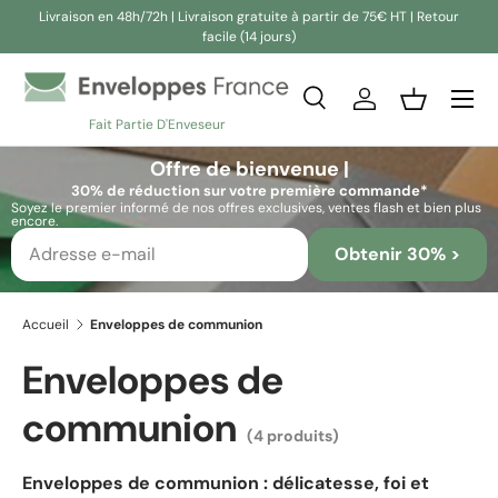
Livraison en 48h/72h | Livraison gratuite à partir de 75€ HT | Retour
facile (14 jours)
Aller au contenu
Recherche
Se connecter
Panier
Fait Partie D'Enveseur
Recherche
Rechercher
Offre de bienvenue |
30% de réduction sur votre première commande*
Soyez le premier informé de nos offres exclusives, ventes flash et bien plus
encore.
Obtenir 30% >
Accueil
Enveloppes de communion
Enveloppes de
communion
(4 produits)
Enveloppes de communion : délicatesse, foi et