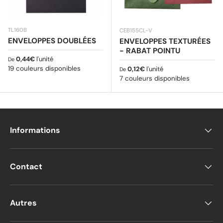
TL160B
CEB155CL-V
ENVELOPPES DOUBLÉES
ENVELOPPES TEXTURÉES
- RABAT POINTU
Prix habituel
0,44€
l'unité
De
19 couleurs disponibles
Prix habituel
0,12€
l'unité
De
7 couleurs disponibles
Informations
Contact
Autres