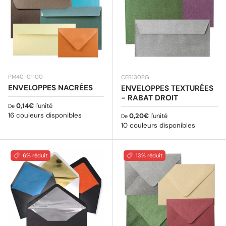
PM40-01100
CEB130BG
ENVELOPPES NACRÉES
ENVELOPPES TEXTURÉES
- RABAT DROIT
Prix habituel
0,14€
l'unité
De
16 couleurs disponibles
Prix habituel
0,20€
l'unité
De
10 couleurs disponibles
6% réduit
13% réduit