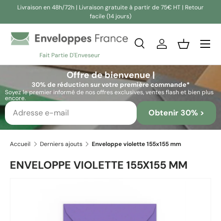
Livraison en 48h/72h | Livraison gratuite à partir de 75€ HT | Retour
facile (14 jours)
Aller au contenu
Recherche
Se connecter
Panier
Fait Partie D'Enveseur
Recherche
Rechercher
Offre de bienvenue |
30% de réduction sur votre première commande*
Soyez le premier informé de nos offres exclusives, ventes flash et bien plus
encore.
Obtenir 30% >
Accueil
Derniers ajouts
Enveloppe violette 155x155 mm
ENVELOPPE VIOLETTE 155X155 MM
Passer aux informations produits