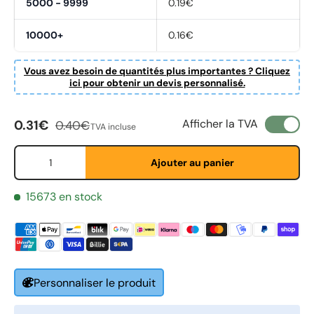
5000 - 9999
0.19€
10000+
0.16€
Vous avez besoin de quantités plus importantes ? Cliquez
ici pour obtenir un devis personnalisé.
Prix soldé
Prix habituel
Afficher la TVA
0.31€
0.40€
TVA incluse
Qté
Ajouter au panier
Fornavn
*
15673 en stock
Etternavn
*
Personnaliser le produit
E-post
*