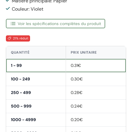
Matière principale: Papier
Couleur: Violet
Voir les spécifications complètes du produit
21% réduit
QUANTITÉ
PRIX UNITAIRE
1 - 99
0.31€
100 - 249
0.30€
250 - 499
0.28€
500 - 999
0.24€
1000 - 4999
0.20€