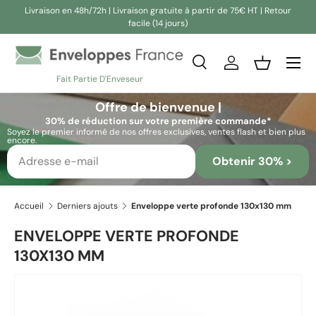
Livraison en 48h/72h | Livraison gratuite à partir de 75€ HT | Retour
facile (14 jours)
Aller au contenu
Recherche
Se connecter
Panier
Fait Partie D'Enveseur
Recherche
Rechercher
Offre de bienvenue |
30% de réduction sur votre première commande*
Soyez le premier informé de nos offres exclusives, ventes flash et bien plus
encore.
Obtenir 30% >
Accueil
Derniers ajouts
Enveloppe verte profonde 130x130 mm
ENVELOPPE VERTE PROFONDE
130X130 MM
Passer aux informations produits