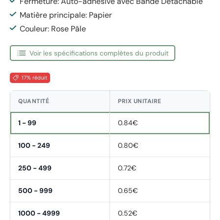
Fermeture: Auto-adhésive avec Bande Détachable
Matière principale: Papier
Couleur: Rose Pâle
Voir les spécifications complètes du produit
17% réduit
QUANTITÉ
PRIX UNITAIRE
1 - 99
0.84€
100 - 249
0.80€
250 - 499
0.72€
500 - 999
0.65€
1000 - 4999
0.52€