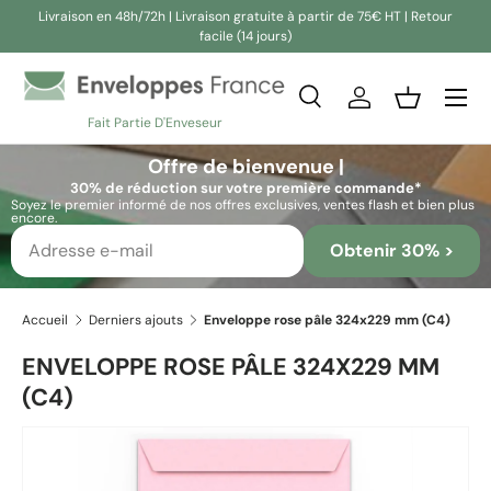
Livraison en 48h/72h | Livraison gratuite à partir de 75€ HT | Retour
facile (14 jours)
Aller au contenu
Recherche
Se connecter
Panier
Fait Partie D'Enveseur
Recherche
Rechercher
Offre de bienvenue |
30% de réduction sur votre première commande*
Soyez le premier informé de nos offres exclusives, ventes flash et bien plus
encore.
Obtenir 30% >
Accueil
Derniers ajouts
Enveloppe rose pâle 324x229 mm (C4)
ENVELOPPE ROSE PÂLE 324X229 MM
(C4)
Passer aux informations produits