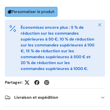
Email
*
Personnaliser le produit
Phone
Fermer
Économisez encore plus : 5 % de
réduction sur les commandes
supérieures à 50 €, 10 % de réduction
Postal Code
*
sur les commandes supérieures à 100
€, 15 % de réduction sur les
commandes supérieures à 500 € et
Quantity
*
20 % de réduction sur les
commandes supérieures à 1000 €.
Comments
Partager:
Livraison et expédition