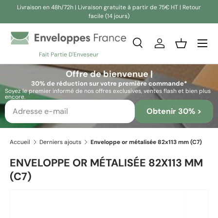
Livraison en 48h/72h | Livraison gratuite à partir de 75€ HT | Retour
facile (14 jours)
Aller au contenu
Recherche
Se connecter
Panier
Fait Partie D'Enveseur
Recherche
Rechercher
Offre de bienvenue |
30% de réduction sur votre première commande*
Soyez le premier informé de nos offres exclusives, ventes flash et bien plus
encore.
Obtenir 30% >
Accueil
Derniers ajouts
Enveloppe or métalisée 82x113 mm (C7)
ENVELOPPE OR MÉTALISÉE 82X113 MM
(C7)
Passer aux informations produits