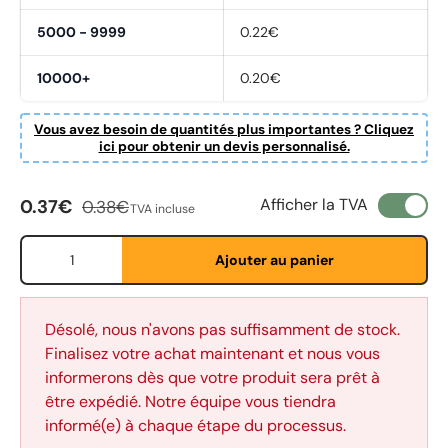
5000 - 9999
0.22€
10000+
0.20€
Vous avez besoin de quantités plus importantes ? Cliquez
ici pour obtenir un devis personnalisé.
Prix soldé
Prix habituel
Afficher la TVA
0.37€
0.38€
TVA incluse
Qté
Ajouter au panier
Fornavn
*
Désolé, nous n'avons pas suffisamment de stock.
Finalisez votre achat maintenant et nous vous
informerons dès que votre produit sera prêt à
être expédié. Notre équipe vous tiendra
Etternavn
*
informé(e) à chaque étape du processus.