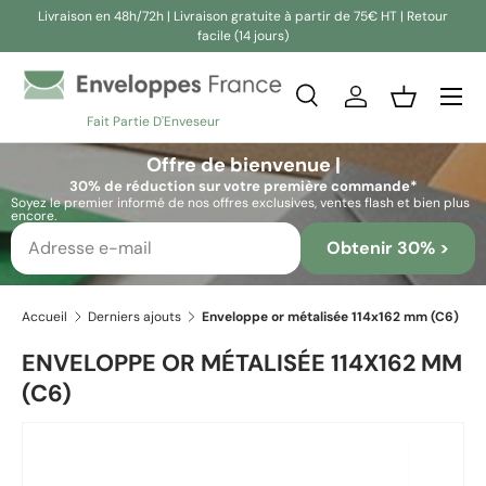
Livraison en 48h/72h | Livraison gratuite à partir de 75€ HT | Retour
facile (14 jours)
Aller au contenu
Recherche
Se connecter
Panier
Fait Partie D'Enveseur
Recherche
Rechercher
Offre de bienvenue |
30% de réduction sur votre première commande*
Soyez le premier informé de nos offres exclusives, ventes flash et bien plus
encore.
Obtenir 30% >
Accueil
Derniers ajouts
Enveloppe or métalisée 114x162 mm (C6)
ENVELOPPE OR MÉTALISÉE 114X162 MM
(C6)
Passer aux informations produits