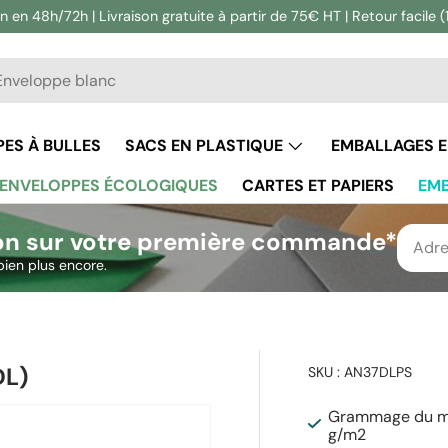
n en 48h/72h | Livraison gratuite à partir de 75€ HT | Retour facile (
he
ercher
ES À BULLES
SACS EN PLASTIQUE
EMBALLAGES 
ENVELOPPES ÉCOLOGIQUES
CARTES ET PAPIERS
EMB
on sur votre première commande*
bien plus encore.
DL)
SKU :
AN37DLPS
Grammage du ma
g/m2