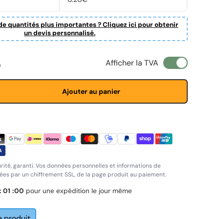
e quantités plus importantes ? Cliquez ici pour obtenir
un devis personnalisé.
Afficher la TVA
e
Ajouter au panier
rité, garanti. Vos données personnelles et informations de
es par un chiffrement SSL, de la page produit au paiement.
:
00
:
59
pour une expédition le jour même
e produit