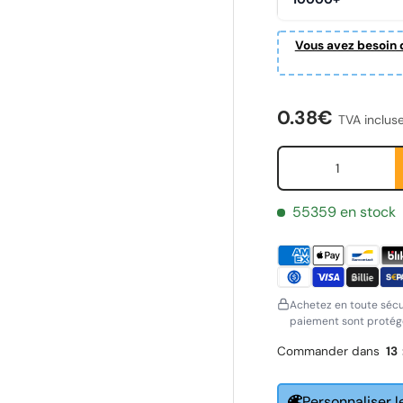
Vous avez besoin d
alerie
Prix habituel
0.38€
TVA inclus
Qté
55359 en stock
Achetez en toute sécu
paiement sont protégé
Commander dans
13
ornavn
Etternavn
*
*
Personnaliser l