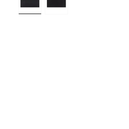
Charger l’image 1 dans la vue de galerie
Charger l’image 2 dans la vue de g
F