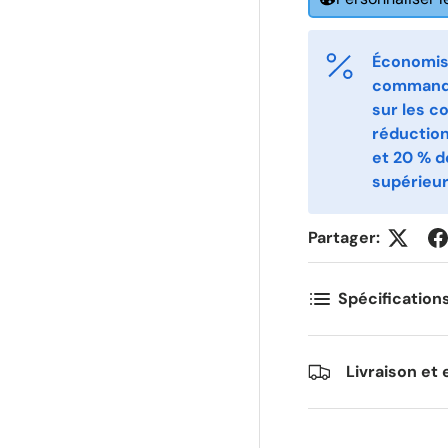
-post
Telefon
*
Économise
commande
ostnummer
Antall
sur les c
*
*
réductio
et 20 % 
supérieur
ommentarer
Partager:
Spécification
Livraison et 