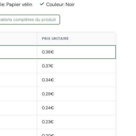
le: Papier vélin
Couleur: Noir
ications complètes du produit
PRIX UNITAIRE
0.38€
0.37€
0.34€
0.29€
0.24€
0.23€
0.20€