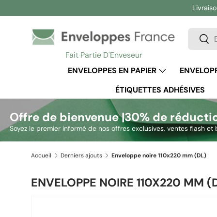
Livraiso
Aller au contenu
Recherc
Rech
Fait Partie D'Enveseur
ENVELOPPES EN PAPIER
ENVELOPP
ÉTIQUETTES ADHÉSIVES
Offre de bienvenue |
30% de réducti
Soyez le premier informé de nos offres exclusives, ventes flash et 
Accueil
Derniers ajouts
Enveloppe noire 110x220 mm (DL)
ENVELOPPE NOIRE 110X220 MM (
Passer aux informations produits