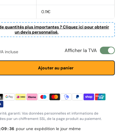
0.11€
e quantités plus importantes ? Cliquez ici pour obtenir
un devis personnalisé.
ituel
Afficher la TVA
VA incluse
Ajouter au panier
rité, garanti. Vos données personnelles et informations de
es par un chiffrement SSL, de la page produit au paiement.
:
09
:
35
pour une expédition le jour même