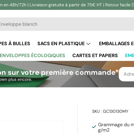
n en 48h/72h | Livraison gratuite à partir de 75€ HT | Retour facile (
he
ercher
ES À BULLES
SACS EN PLASTIQUE
EMBALLAGES 
ENVELOPPES ÉCOLOGIQUES
CARTES ET PAPIERS
EMB
on sur votre première commande*
bien plus encore.
SKU :
GC130130MY
Grammage du ma
g/m2