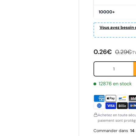
10000+
alerie
Vous avez besoin d
Prix soldé
Prix hab
0.26€
0.29€
T
Qté
12876 en stock
Achetez en toute sécu
paiement sont protégé
Commander dans
14