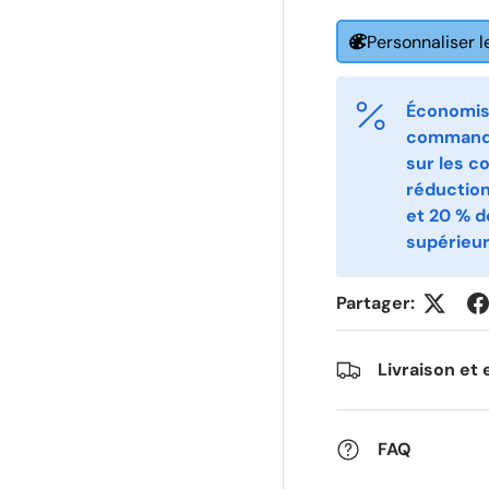
irst Name
Last Name
*
*
Personnaliser l
mail
Phone
*
Économise
commande
sur les c
ostal Code
Quantity
*
*
réductio
et 20 % 
supérieur
omments
Partager:
Livraison et 
FAQ