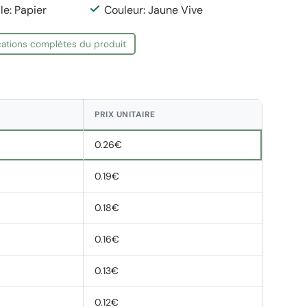
le: Papier
Couleur: Jaune Vive
ications complètes du produit
PRIX UNITAIRE
0.26€
0.19€
0.18€
0.16€
0.13€
0.12€