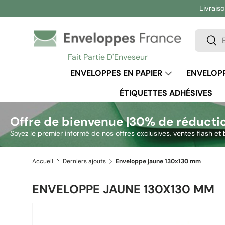
Livraiso
Aller au contenu
Recherc
Rech
Fait Partie D'Enveseur
ENVELOPPES EN PAPIER
ENVELOPP
ÉTIQUETTES ADHÉSIVES
Offre de bienvenue |
30% de réducti
Soyez le premier informé de nos offres exclusives, ventes flash et 
Accueil
Derniers ajouts
Enveloppe jaune 130x130 mm
ENVELOPPE JAUNE 130X130 MM
Passer aux informations produits