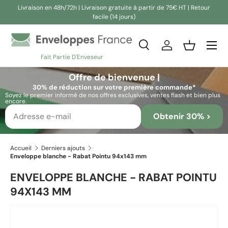
Livraison en 48h/72h | Livraison gratuite à partir de 75€ HT | Retour
facile (14 jours)
Aller au contenu
Recherche
Se connecter
Panier
Fait Partie D'Enveseur
Recherche
Rechercher
Offre de bienvenue |
30% de réduction sur votre première commande*
Soyez le premier informé de nos offres exclusives, ventes flash et bien plus
encore.
Obtenir 30% >
Accueil
Derniers ajouts
Enveloppe blanche - Rabat Pointu 94x143 mm
ENVELOPPE BLANCHE - RABAT POINTU
94X143 MM
Passer aux informations produits