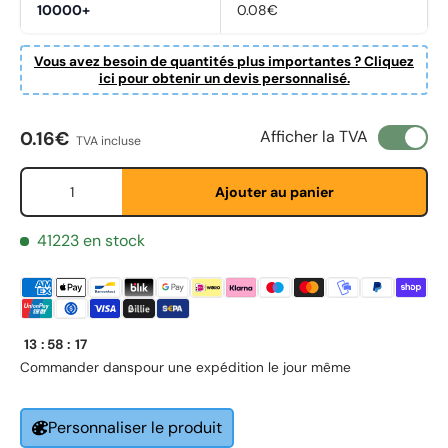
10000+
0.08€
Vous avez besoin de quantités plus importantes ? Cliquez
ici pour obtenir un devis personnalisé.
Prix habituel
Afficher la TVA
0.16€
TVA incluse
Qté
Fornavn
*
Ajouter au panier
41223 en stock
Etternavn
*
13
:
58
:
17
E-post
*
Commander dans
pour une expédition le jour même
Personnaliser le produit
Telefon