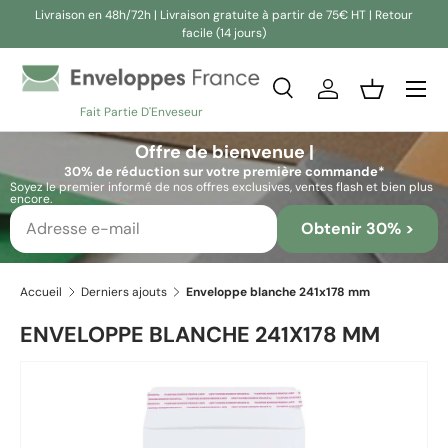
Livraison en 48h/72h | Livraison gratuite à partir de 75€ HT | Retour
facile (14 jours)
Aller au contenu
Recherche
Se connecter
Panier
Fait Partie D'Enveseur
Recherche
Rechercher
Offre de bienvenue |
30% de réduction sur votre première commande*
Soyez le premier informé de nos offres exclusives, ventes flash et bien plus
encore.
Obtenir 30% >
Accueil
Derniers ajouts
Enveloppe blanche 241x178 mm
ENVELOPPE BLANCHE 241X178 MM
Passer aux informations produits