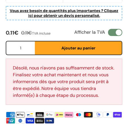
Vous avez besoin de quantités plus importantes ? Cliquez
ici pour obtenir un devis personnalisé.
Prix soldé
Prix habituel
Afficher la TVA
0.11€
0.11€
TVA incluse
Qté
Ajouter au panier
Fornavn
*
Désolé, nous n'avons pas suffisamment de stock.
Finalisez votre achat maintenant et nous vous
informerons dès que votre produit sera prêt à
Etternavn
*
être expédié. Notre équipe vous tiendra
informé(e) à chaque étape du processus.
E-post
*