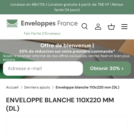
Livraison en 48h/72h | Livraison gratuite à partir de 75€ HT | Retour
facile (14 jours)
Aller au contenu
Recherche
Se connecter
Panier
Fait Partie D'Enveseur
Recherche
Rechercher
Offre de bienvenue |
30% de réduction sur votre première commande*
Soyez le premier informé de nos offres exclusives, ventes flash et bien plus
encore.
Obtenir 30% >
Accueil
Derniers ajouts
Enveloppe blanche 110x220 mm (DL)
ENVELOPPE BLANCHE 110X220 MM
(DL)
Passer aux informations produits