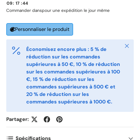
09
:
17
:
44
Telefon
Commander dans
pour une expédition le jour même
Personnaliser le produit
Postnummer
*
Fermer
Économisez encore plus : 5 % de
Antall
réduction sur les commandes
*
supérieures à 50 €, 10 % de réduction
sur les commandes supérieures à 100
€, 15 % de réduction sur les
Kommentarer
commandes supérieures à 500 € et
20 % de réduction sur les
commandes supérieures à 1000 €.
Partager:
Spécifications